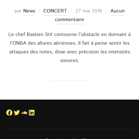
Publié
par
News
CONCERT
27 mai 2016
Aucun
le
commentaire
Le chef Bastien Stil contourne l’obstacle en donnant à
l’ONBA des allures aériennes. Il fait à peine sentir les
attaques des notes, dose avec précision les intensités
sonores.
Facebook
Twitter
SoundCloud
LinkedIn