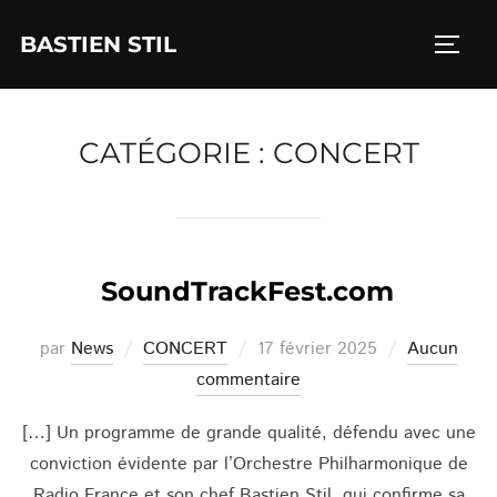
Aller
BASTIEN STIL
au
PERM
contenu
CATÉGORIE :
CONCERT
SoundTrackFest.com
Publié
par
News
CONCERT
17 février 2025
Aucun
le
commentaire
[…] Un programme de grande qualité, défendu avec une
conviction évidente par l’Orchestre Philharmonique de
Radio France et son chef Bastien Stil, qui confirme sa